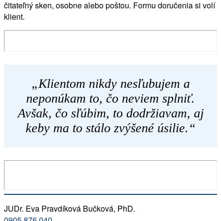
čitateľný sken, osobne alebo poštou. Formu doručenia si volí
klient.
„Klientom nikdy nesľubujem a
neponúkam to, čo neviem splniť.
Avšak, čo sľúbim, to dodržiavam, aj
keby ma to stálo zvýšené úsilie.“
JUDr. Eva Pravdíková Bučková, PhD.
0905 876 040